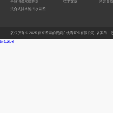
事故池潜水搅拌器
技术文章
荣誉资
混合式排水池潜水羞羞
APP在线下载
版权所有 © 2025 南京羞羞的视频在线看泵业有限公司
备案号：苏
网站地图