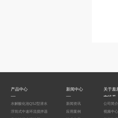
产品中心
新闻中心
关于羞
在线看
水解酸化池QSJ型潜水
新闻资讯
公司简
羞羞APP在线下载
浮筒式中速环流搅拌器
应用案例
视频中