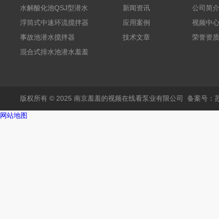
水解酸化池QSJ型潜水
新闻资讯
公司简
羞羞APP在线下载
浮筒式中速环流搅拌器
应用案例
视频中
事故池潜水搅拌器
技术文章
荣誉资
混合式排水池潜水羞羞
APP在线下载
版权所有 © 2025 南京羞羞的视频在线看泵业有限公司
备案号
网站地图